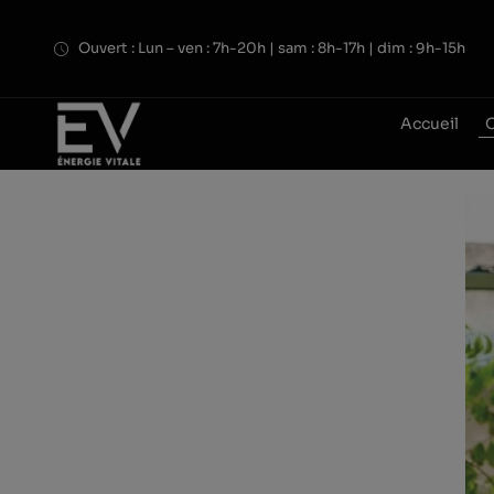
Skip
to
Ouvert : Lun – ven : 7h-20h | sam : 8h-17h | dim : 9h-15h
content
Accueil
O