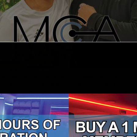
ous spécialisons dans la création d’expériences de mass
us souhaitiez vous détendre avec un massage suédois apaisa
rement, ou explorer des modalités de guérison comme le Gua
adapté, nous adaptons chaque séance à ce dont votre corps 
ombiner des techniques traditionnelles et modernes afin de
ent est conçu pour vous aider à mieux bouger, à vous sentir
emise en forme, notre clinique offre un environnement accue