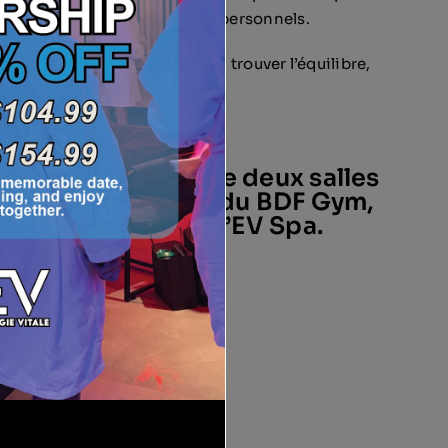
dre de votre routine de soins personnels.
i-même, nous vous aiderons à trouver l’équilibre,
me.
s actuellement de deux salles
t au dernier étage du BDF Gym,
t situé à côté de l’EV Spa.
BOOK NOW