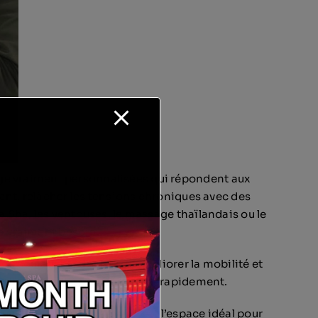
age vraiment personnalisées qui répondent aux
nt, relâcher les tensions chroniques avec des
 Sha, les ventouses, le massage thaïlandais ou le
a vraiment besoin.
 soulager la douleur, d’améliorer la mobilité et
 plus léger et à récupérer plus rapidement.
illant, calme et élevé. C’est l’espace idéal pour