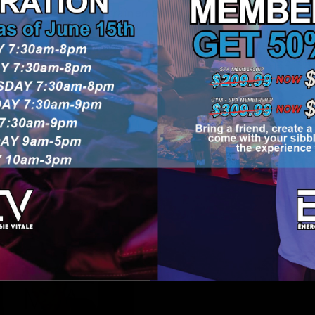
s après une séance d’entraînement, ou simplement dans le ca
ssé ou simplement quelqu’un qui tient à prendre soin de lu
retrouver de l’énergie et à vous sentir au mieux de votre for
Nous disposon
de traitemen
idéalemen