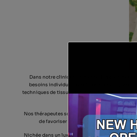
Dans notre clinique de massothérapie, nous n
besoins individuels de chaque client. Que vo
techniques de tissus profonds, de sport et d’éti
travail corporel 
Nos thérapeutes sont hautement qualifiés pour c
de favoriser la relaxation. Chaque traitem
Nichée dans un luxueux club de bien-être et de r